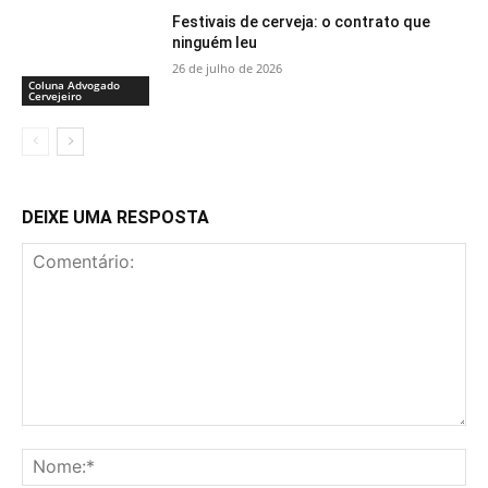
Festivais de cerveja: o contrato que
ninguém leu
26 de julho de 2026
Coluna Advogado
Cervejeiro
DEIXE UMA RESPOSTA
Comentário:
No