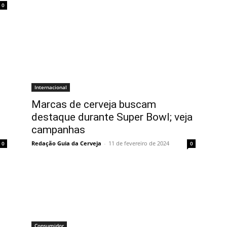
0
Internacional
Marcas de cerveja buscam
destaque durante Super Bowl; veja
campanhas
Redação Guia da Cerveja
-
11 de fevereiro de 2024
0
0
Consumidor