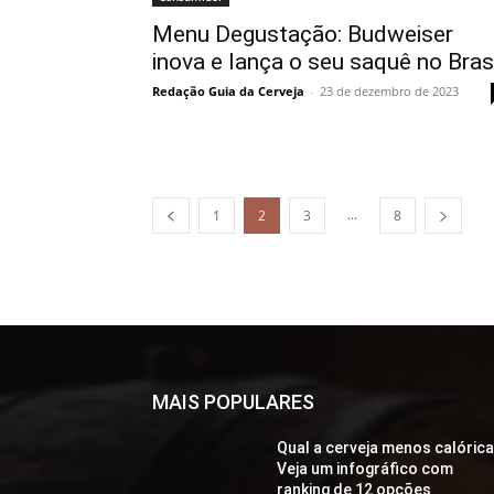
Menu Degustação: Budweiser
inova e lança o seu saquê no Bras
Redação Guia da Cerveja
-
23 de dezembro de 2023
...
1
2
3
8
MAIS POPULARES
Qual a cerveja menos calóric
Veja um infográfico com
ranking de 12 opções