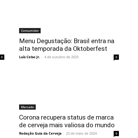
Consumidor
Menu Degustação: Brasil entra na
alta temporada da Oktoberfest
Luís Celso Jr.
-
4 de outubro de 2025
0
0
Mercado
Corona recupera status de marca
de cerveja mais valiosa do mundo
Redação Guia da Cerveja
-
23 de maio de 2024
0