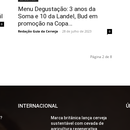
Menu Degustação: 3 anos da
il
Soma e 10 da Landel, Bud em
promoção na Copa…
0
Redação Guia da Cerveja
-
28 de julho de 2023
0
Página 2 de 8
INTERNACIONAL
Ú
a?
Marca britânica lança cerveja
sustentável com cevada de
agricultura regenerativa