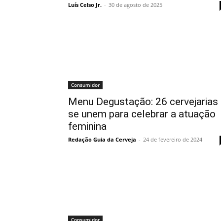
Luís Celso Jr.
-
30 de agosto de 2025
Consumidor
Menu Degustação: 26 cervejarias
se unem para celebrar a atuação
feminina
Redação Guia da Cerveja
-
24 de fevereiro de 2024
Consumidor