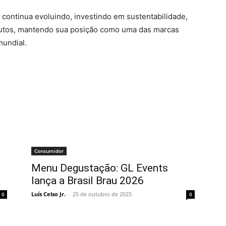
continua evoluindo, investindo em sustentabilidade,
dutos, mantendo sua posição como uma das marcas
mundial.
Consumidor
Menu Degustação: GL Events
lança a Brasil Brau 2026
Luís Celso Jr.
-
25 de outubro de 2025
0
0