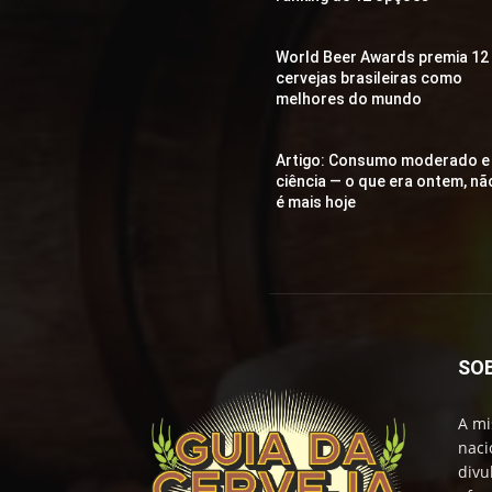
World Beer Awards premia 12
cervejas brasileiras como
melhores do mundo
Artigo: Consumo moderado e
ciência — o que era ontem, nã
é mais hoje
SO
A mi
naci
divu