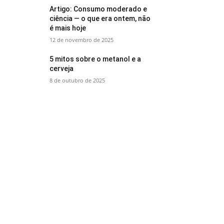
Artigo: Consumo moderado e
ciência — o que era ontem, não
é mais hoje
12 de novembro de 2025
5 mitos sobre o metanol e a
cerveja
8 de outubro de 2025