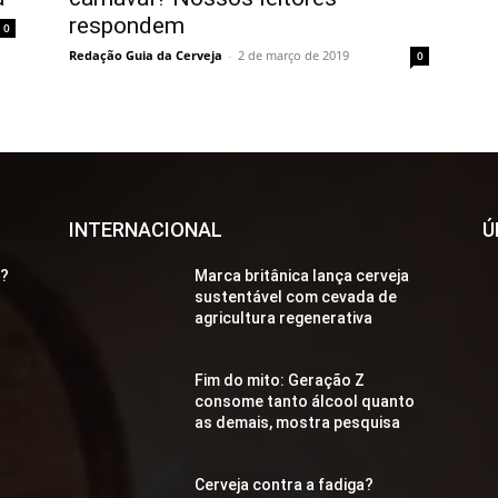
respondem
0
Redação Guia da Cerveja
-
2 de março de 2019
0
INTERNACIONAL
Ú
a?
Marca britânica lança cerveja
sustentável com cevada de
agricultura regenerativa
Fim do mito: Geração Z
consome tanto álcool quanto
as demais, mostra pesquisa
Cerveja contra a fadiga?