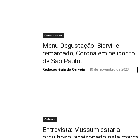
Consumidor
Menu Degustação: Bierville
remarcado, Corona em heliponto
de São Paulo…
Redação Guia da Cerveja
-
10 de novembro de 2023
Cultura
Entrevista: Mussum estaria
orgulhoso, apaixonado pela marc