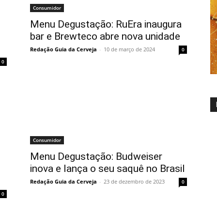
Consumidor
Menu Degustação: RuEra inaugura
bar e Brewteco abre nova unidade
Redação Guia da Cerveja
-
10 de março de 2024
0
0
Consumidor
Menu Degustação: Budweiser
inova e lança o seu saquê no Brasil
Redação Guia da Cerveja
-
23 de dezembro de 2023
0
0