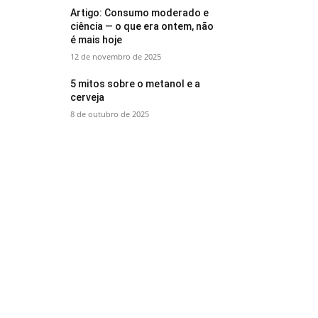
Artigo: Consumo moderado e
ciência — o que era ontem, não
é mais hoje
12 de novembro de 2025
5 mitos sobre o metanol e a
cerveja
8 de outubro de 2025