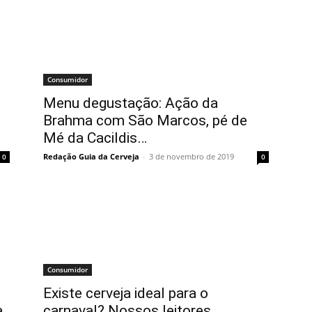
Consumidor
Menu degustação: Ação da
Brahma com São Marcos, pé de
Mé da Cacildis…
Redação Guia da Cerveja
-
3 de novembro de 2019
0
0
Consumidor
Existe cerveja ideal para o
a
carnaval? Nossos leitores