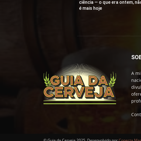
ciência — o que era ontem, nã
é mais hoje
SO
A mi
naci
divu
ofer
prof
Cont
© Guia da Cerveja 2025. Desenvolvido por
Conecta Mark