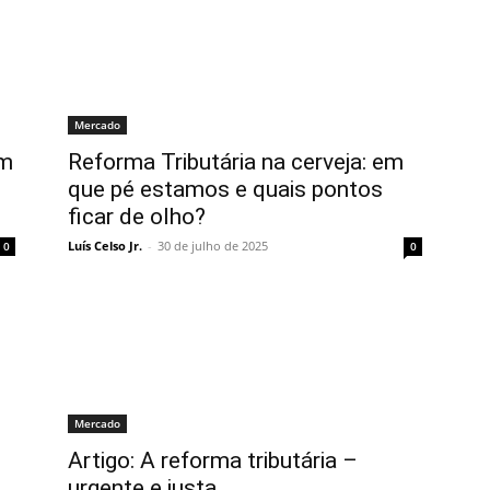
Mercado
em
Reforma Tributária na cerveja: em
que pé estamos e quais pontos
ficar de olho?
Luís Celso Jr.
-
30 de julho de 2025
0
0
Mercado
Artigo: A reforma tributária –
urgente e justa