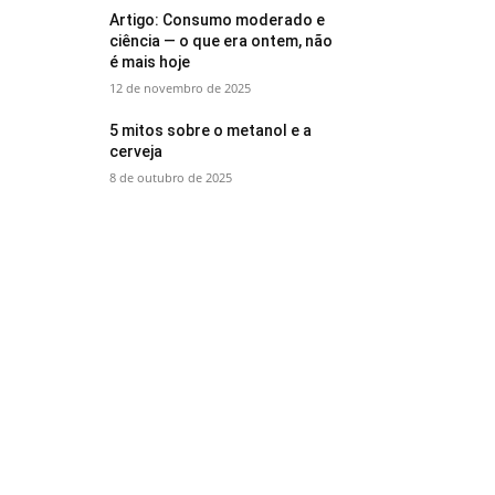
Artigo: Consumo moderado e
ciência — o que era ontem, não
é mais hoje
12 de novembro de 2025
5 mitos sobre o metanol e a
cerveja
8 de outubro de 2025