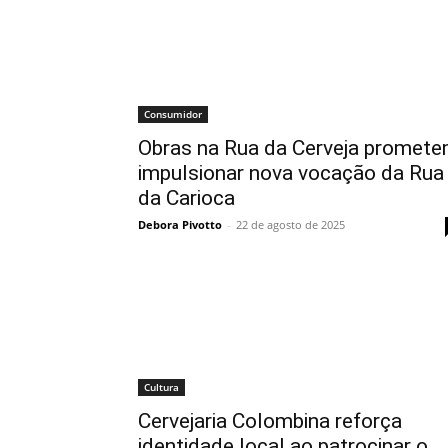
Consumidor
Obras na Rua da Cerveja promet
impulsionar nova vocação da Rua
da Carioca
Debora Pivotto
-
22 de agosto de 2025
Cultura
Cervejaria Colombina reforça
identidade local ao patrocinar o