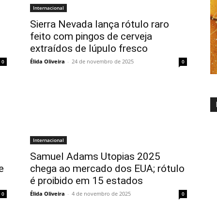
Internacional
Sierra Nevada lança rótulo raro
feito com pingos de cerveja
extraídos de lúpulo fresco
Élida Oliveira
-
24 de novembro de 2025
0
0
Internacional
Samuel Adams Utopias 2025
e
chega ao mercado dos EUA; rótulo
é proibido em 15 estados
Élida Oliveira
-
4 de novembro de 2025
0
0