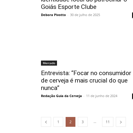
Goiás Esporte Clube
Debora Pivotto
-
30 de julho de 2025
Mercado
Entrevista: “Focar no consumidor
de cerveja é mais crucial do que
nunca”
Redação Guia da Cerveja
-
11 de junho de 2024
...
1
2
3
11