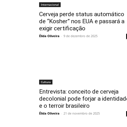
Internacional
Cerveja perde status automático
de “Kosher” nos EUA e passará a
exigir certificação
Élida Oliveira
-
9 de dezembro de 2025
Cultura
Entrevista: conceito de cerveja
decolonial pode forjar a identidad
e o terroir brasileiro
Élida Oliveira
-
21 de novembro de 2025