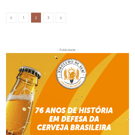
1
2
3
- Publicidade -