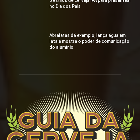
5 estilos de cerveja IPA para presentear
no Dia dos Pais
Abralatas dá exemplo, lança água em
lata e mostra o poder de comunicação
do alumínio