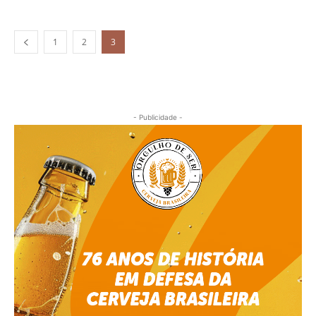
1
2
3
- Publicidade -