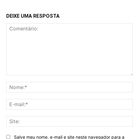
DEIXE UMA RESPOSTA
Comentário:
No
E-
mai
Sit
Salve meu nome, e-mail e site neste navegador para a