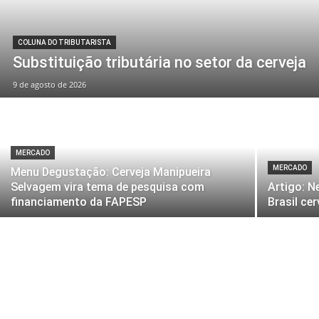
COLUNA DO TRIBUTARISTA
Substituição tributária no setor da cerveja
9 de agosto de 2026
MERCADO
MERCADO
Menu Degustação: Cerveja Manipueira
Selvagem vira tema de pesquisa com
Artigo: N
financiamento da FAPESP
Brasil cer