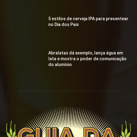
5 estilos de cerveja IPA para presentear
no Dia dos Pais
Abralatas dá exemplo, lança água em
lata e mostra o poder de comunicação
do alumínio