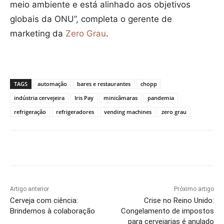
meio ambiente e está alinhado aos objetivos
globais da ONU”, completa o gerente de
marketing da
Zero Grau
.
TAGS
automação
bares e restaurantes
chopp
indústria cervejeira
Iris Pay
minicâmaras
pandemia
refrigeração
refrigeradores
vending machines
zero grau
Artigo anterior
Próximo artigo
Cerveja com ciência:
Crise no Reino Unido:
Brindemos à colaboração
Congelamento de impostos
para cervejarias é anulado