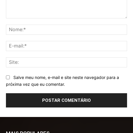
Comentário:
No
E-
mai
Sit
Salve meu nome, e-mail e site neste navegador para a
próxima vez que eu comentar.