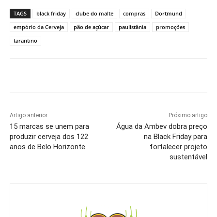
TAGS
black friday
clube do malte
compras
Dortmund
empório da Cerveja
pão de açúcar
paulistânia
promoções
tarantino
Artigo anterior
Próximo artigo
15 marcas se unem para
Água da Ambev dobra preço
produzir cerveja dos 122
na Black Friday para
anos de Belo Horizonte
fortalecer projeto
sustentável