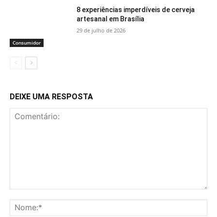
8 experiências imperdíveis de cerveja
artesanal em Brasília
29 de julho de 2026
Consumidor
DEIXE UMA RESPOSTA
Comentário:
No