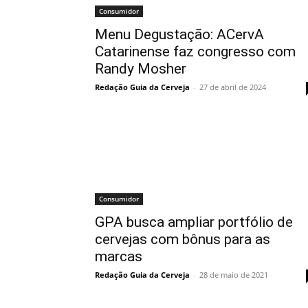
Consumidor
Menu Degustação: ACervA
Catarinense faz congresso com
Randy Mosher
Redação Guia da Cerveja
-
27 de abril de 2024
Consumidor
GPA busca ampliar portfólio de
cervejas com bônus para as
marcas
Redação Guia da Cerveja
-
28 de maio de 2021