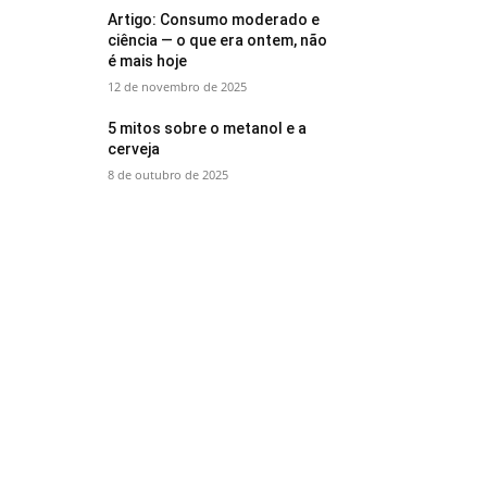
Artigo: Consumo moderado e
ciência — o que era ontem, não
é mais hoje
12 de novembro de 2025
5 mitos sobre o metanol e a
cerveja
8 de outubro de 2025