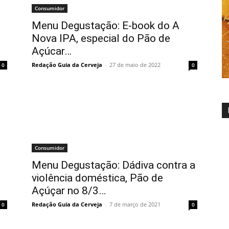
Consumidor
Menu Degustação: E-book do A
Nova IPA, especial do Pão de
Açúcar…
Redação Guia da Cerveja
-
27 de maio de 2022
0
0
Consumidor
Menu Degustação: Dádiva contra a
violência doméstica, Pão de
Açúçar no 8/3…
Redação Guia da Cerveja
-
7 de março de 2021
0
0