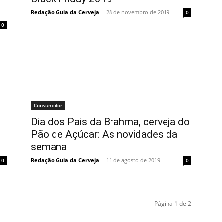
Redação Guia da Cerveja
-
28 de novembro de 2019
0
0
Consumidor
Dia dos Pais da Brahma, cerveja do
Pão de Açúcar: As novidades da
semana
Redação Guia da Cerveja
-
11 de agosto de 2019
0
0
Página 1 de 2