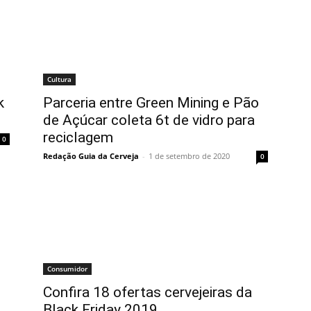
Cultura
k
Parceria entre Green Mining e Pão
de Açúcar coleta 6t de vidro para
reciclagem
0
Redação Guia da Cerveja
-
1 de setembro de 2020
0
Consumidor
Confira 18 ofertas cervejeiras da
Black Friday 2019