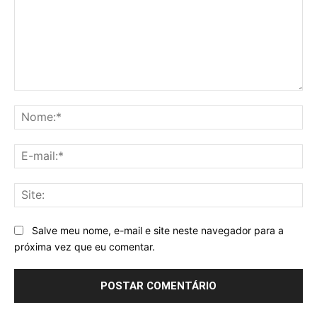
Comentário:
No
E-
mai
Sit
Salve meu nome, e-mail e site neste navegador para a
próxima vez que eu comentar.