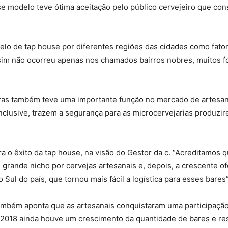
se modelo teve ótima aceitação pelo público cervejeiro que con
o de tap house por diferentes regiões das cidades como fator
ssim não ocorreu apenas nos chamados bairros nobres, muitos 
ras também teve uma importante função no mercado de artesan
nclusive, trazem a segurança para as microcervejarias produz
a o êxito da tap house, na visão do Gestor da c. “Acreditamos q
grande nicho por cervejas artesanais e, depois, a crescente ofe
Sul do país, que tornou mais fácil a logística para esses bares”,
mbém aponta que as artesanais conquistaram uma participação
m 2018 ainda houve um crescimento da quantidade de bares e res