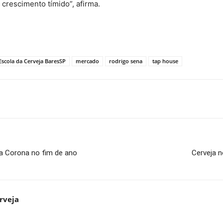
crescimento tímido”, afirma.
Escola da Cerveja BaresSP
mercado
rodrigo sena
tap house
a Corona no fim de ano
Cerveja 
rveja