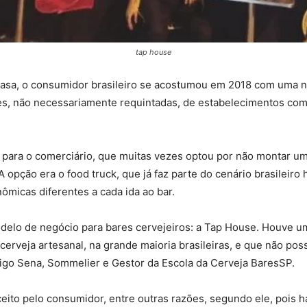
tap house
casa, o consumidor brasileiro se acostumou em 2018 com uma n
ções, não necessariamente requintadas, de estabelecimentos com 
r para o comerciário, que muitas vezes optou por não montar um
pção era o food truck, que já faz parte do cenário brasileiro h
ômicas diferentes a cada ida ao bar.
odelo de negócio para bares cervejeiros: a Tap House. Houve 
erveja artesanal, na grande maioria brasileiras, e que não po
drigo Sena, Sommelier e Gestor da Escola da Cerveja BaresSP.
eito pelo consumidor, entre outras razões, segundo ele, pois h