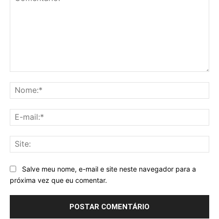
Comentário:
No
E-
mai
Sit
Salve meu nome, e-mail e site neste navegador para a
próxima vez que eu comentar.