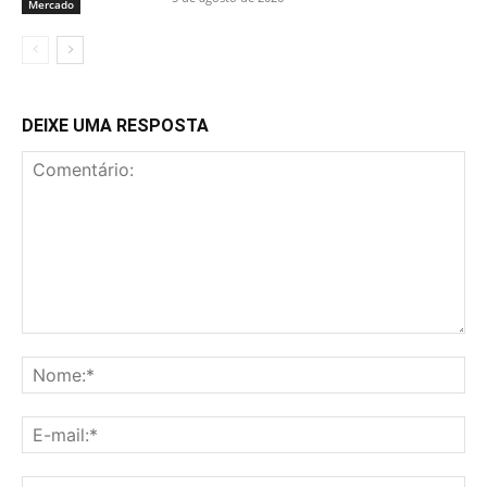
Mercado
DEIXE UMA RESPOSTA
Comentário:
No
E-
mai
Sit