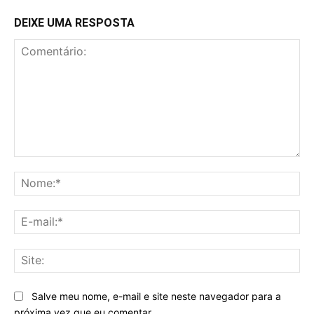
DEIXE UMA RESPOSTA
Comentário:
No
E-
mai
Sit
Salve meu nome, e-mail e site neste navegador para a
próxima vez que eu comentar.