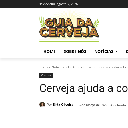
sexta-feira, agosto 7, 2026
HOME
SOBRE NÓS
NOTÍCIAS
Início
Notícias
Cultura
Cerveja ajuda a contar a hi
Cultura
Cerveja ajuda a co
Por
Élida Oliveira
16 de março de 2026
Atualizado 
Compartilhado