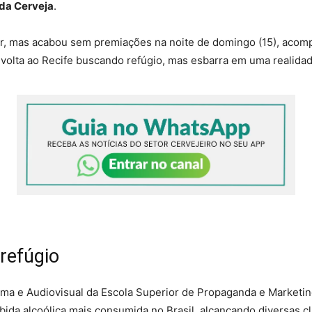
 da Cerveja
.
car, mas acabou sem premiações na noite de domingo (15), acom
volta ao Recife buscando refúgio, mas esbarra em uma realidad
refúgio
ma e Audiovisual da Escola Superior de Propaganda e Marketing
bida alcoólica mais consumida no Brasil, alcançando diversas cl