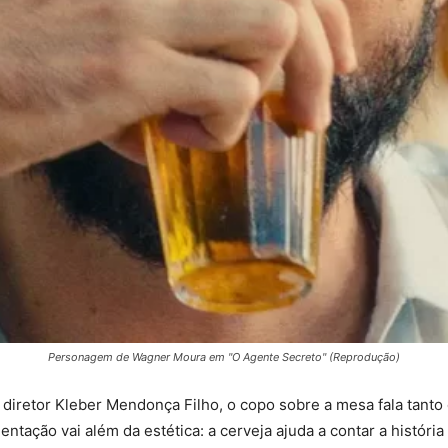
Personagem de Wagner Moura em "O Agente Secreto" (Reprodução)
diretor Kleber Mendonça Filho, o copo sobre a mesa fala tant
entação vai além da estética: a cerveja ajuda a contar a históri