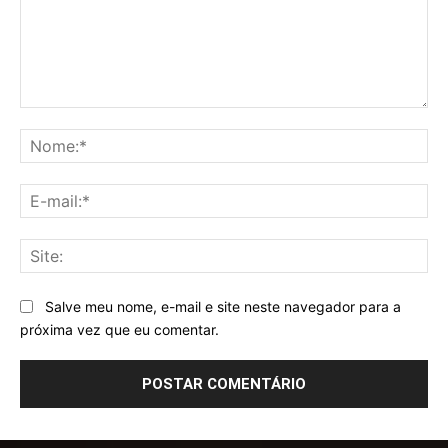
Comentário:
No
E-
mai
Sit
Salve meu nome, e-mail e site neste navegador para a
próxima vez que eu comentar.