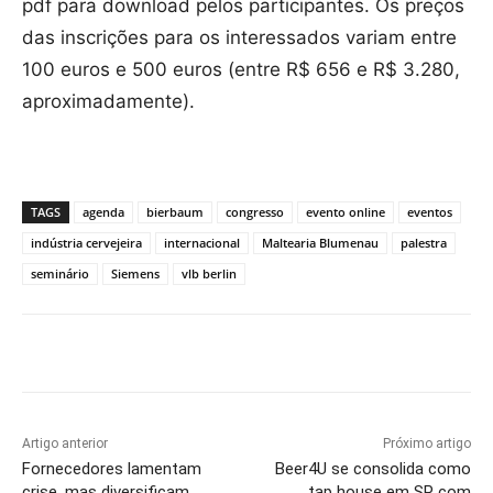
pdf para download pelos participantes. Os preços
das inscrições para os interessados variam entre
100 euros e 500 euros (entre R$ 656 e R$ 3.280,
aproximadamente).
TAGS
agenda
bierbaum
congresso
evento online
eventos
indústria cervejeira
internacional
Maltearia Blumenau
palestra
seminário
Siemens
vlb berlin
Artigo anterior
Próximo artigo
Fornecedores lamentam
Beer4U se consolida como
crise, mas diversificam
tap house em SP com