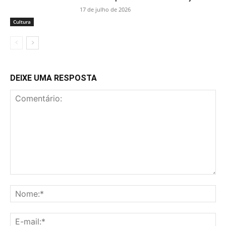
17 de julho de 2026
Cultura
DEIXE UMA RESPOSTA
Comentário:
No
E-