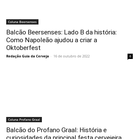
Coluna Beersenses
Balcão Beersenses: Lado B da história:
Como Napoleão ajudou a criar a
Oktoberfest
Redação Guia da Cerveja
-
16 de outubro de 2022
0
Coluna Profano Graal
Balcão do Profano Graal: História e
curiosidades da principal festa cervejeira