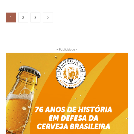
1
2
3
- Publicidade -