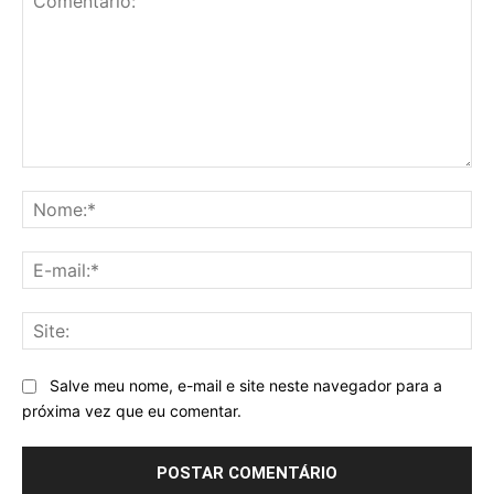
Comentário:
No
E-
mai
Sit
Salve meu nome, e-mail e site neste navegador para a
próxima vez que eu comentar.