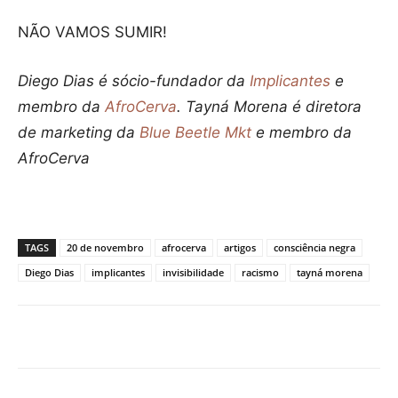
NÃO VAMOS SUMIR!
Diego Dias é sócio-fundador da
Implicantes
e
membro da
AfroCerva
. Tayná Morena é diretora
de marketing da
Blue Beetle Mkt
e membro da
AfroCerva
TAGS
20 de novembro
afrocerva
artigos
consciência negra
Diego Dias
implicantes
invisibilidade
racismo
tayná morena