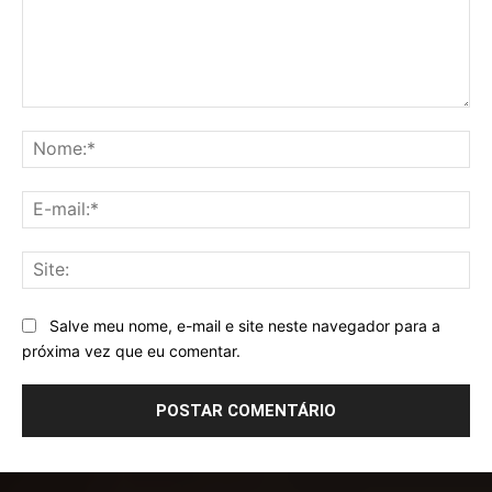
Comentário:
No
E-
mai
Sit
Salve meu nome, e-mail e site neste navegador para a
próxima vez que eu comentar.