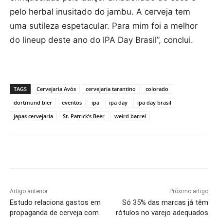
pelo herbal inusitado do jambu. A cerveja tem
uma sutileza espetacular. Para mim foi a melhor
do lineup deste ano do IPA Day Brasil”, conclui.
TAGS
Cervejaria Avós
cervejaria tarantino
colorado
dortmund bier
eventos
ipa
ipa day
ipa day brasil
japas cervejaria
St. Patrick’s Beer
weird barrel
Artigo anterior
Próximo artigo
Estudo relaciona gastos em
Só 35% das marcas já têm
propaganda de cerveja com
rótulos no varejo adequados