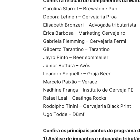
Confira a relação de componentes da Mat
Carolina Starret – Brewstone Pub
Debora Lehnen – Cervejaria Proa
Elisabeth Bronzeri – Advogada tributarista
Érica Barbosa – Marketing Cervejeiro
Gabriela Flemming – Cervejaria Fermi
Gilberto Tarantino – Tarantino
Jayro Pinto – Beer sommelier
Junior Bottura – Avós
Leandro Sequelle – Graja Beer
Marcelo Paixão – Verace
Nadhine França – Instituto de Cerveja PE
Rafael Leal – Caatinga Rocks
Rodolpho Tinini – Cervejaria Black Print
Ugo Todde – Dümf
Confira os principais pontos do programa 
1) Análise de impactos e educação tributá