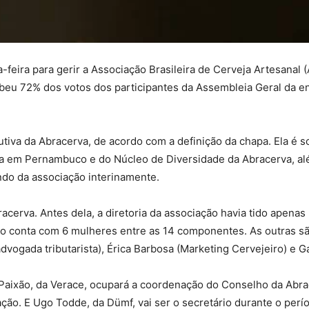
a-feira para gerir a Associação Brasileira de Cerveja Artesanal
beu 72% dos votos dos participantes da Assembleia Geral da en
tiva da Abracerva, de acordo com a definição da chapa. Ela é 
eja em Pernambuco e do Núcleo de Diversidade da Abracerva, al
ndo da associação interinamente.
racerva. Antes dela, a diretoria da associação havia tido apen
o conta com 6 mulheres entre as 14 componentes. As outras são
dvogada tributarista), Érica Barbosa (Marketing Cervejeiro) e G
Paixão, da Verace, ocupará a coordenação do Conselho da Abrac
ão. E Ugo Todde, da Dümf, vai ser o secretário durante o perí