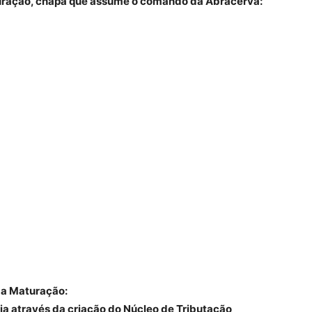
uração, chapa que assume o comando da Abracerva:
da Maturação:
ria através da criação do Núcleo de Tributação