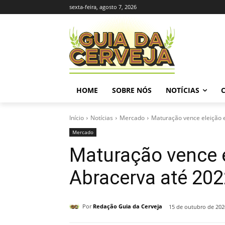
sexta-feira, agosto 7, 2026
HOME
SOBRE NÓS
NOTÍCIAS
Início
Notícias
Mercado
Maturação vence eleição 
Mercado
Maturação vence e
Abracerva até 202
Por
Redação Guia da Cerveja
15 de outubro de 202