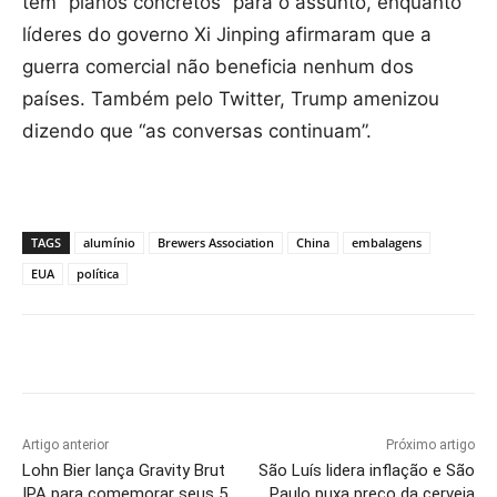
tem “planos concretos” para o assunto, enquanto
líderes do governo Xi Jinping afirmaram que a
guerra comercial não beneficia nenhum dos
países. Também pelo Twitter, Trump amenizou
dizendo que “as conversas continuam”.
TAGS
alumínio
Brewers Association
China
embalagens
EUA
política
Artigo anterior
Próximo artigo
Lohn Bier lança Gravity Brut
São Luís lidera inflação e São
IPA para comemorar seus 5
Paulo puxa preço da cerveja