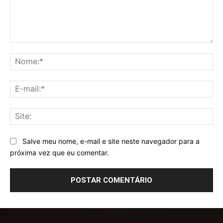
Comentário:
No
E-
mai
Sit
Salve meu nome, e-mail e site neste navegador para a
próxima vez que eu comentar.