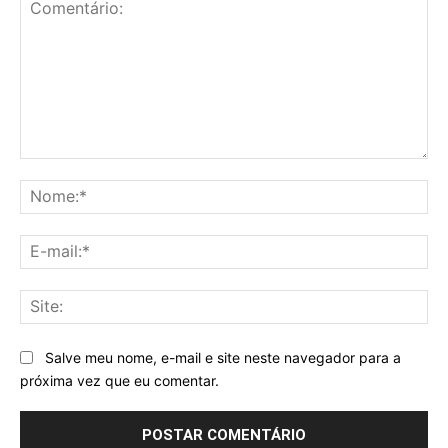
Comentário:
No
E-
mai
Sit
Salve meu nome, e-mail e site neste navegador para a
próxima vez que eu comentar.