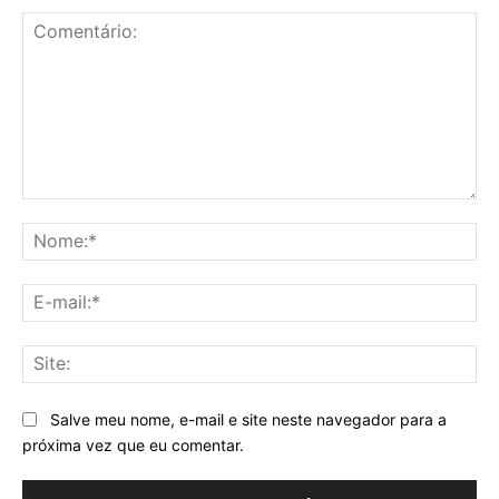
Comentário:
No
E-
mai
Sit
Salve meu nome, e-mail e site neste navegador para a
próxima vez que eu comentar.