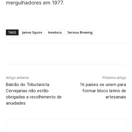
mergulhadores em 1977.
TAGS
James Squire
levedura
Serious Brewing
Artigo anterior
Próximo artigo
Balcão do Tributarista:
16 países se unem para
Cervejarias não estão
formar bloco latino de
obrigadas a recolhimento de
artesanais
anuidades