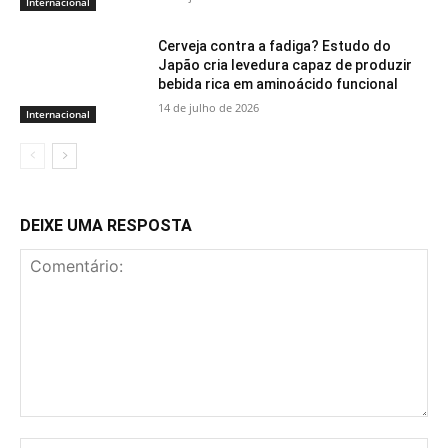
Internacional
Cerveja contra a fadiga? Estudo do
Japão cria levedura capaz de produzir
bebida rica em aminoácido funcional
14 de julho de 2026
Internacional
DEIXE UMA RESPOSTA
Comentário:
No