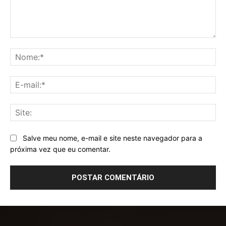
Comentário:
No
E-
mai
Sit
Salve meu nome, e-mail e site neste navegador para a
próxima vez que eu comentar.