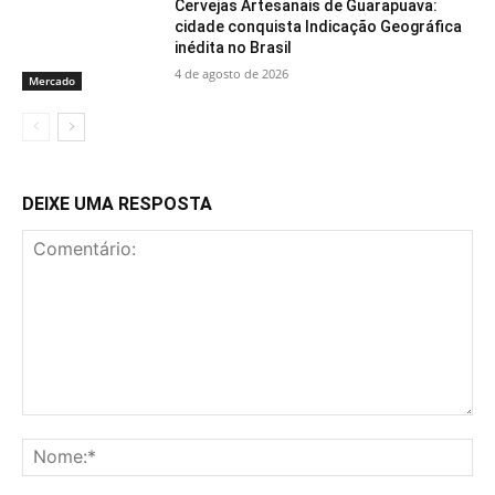
Cervejas Artesanais de Guarapuava:
cidade conquista Indicação Geográfica
inédita no Brasil
4 de agosto de 2026
Mercado
DEIXE UMA RESPOSTA
Comentário:
No