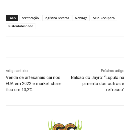
TAGS
certificação
logística reversa
NewAge
Selo Recupera
sustentabilidade
Artigo anterior
Próximo artigo
Venda de artesanais cai nos
Balcão do Jayro: “Lúpulo na
EUA em 2022 e market share
pimenta dos outros é
fica em 13,2%
refresco”