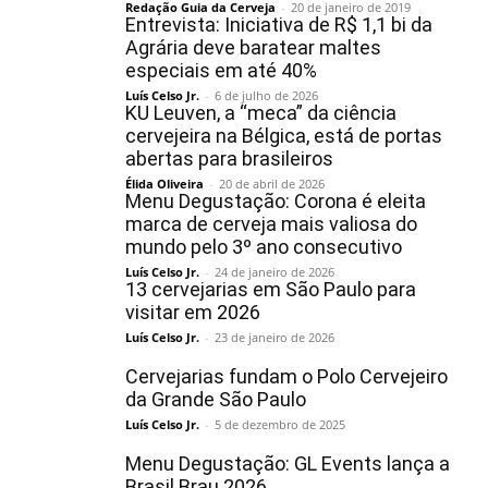
Redação Guia da Cerveja
-
20 de janeiro de 2019
Entrevista: Iniciativa de R$ 1,1 bi da
Agrária deve baratear maltes
especiais em até 40%
Luís Celso Jr.
-
6 de julho de 2026
KU Leuven, a “meca” da ciência
cervejeira na Bélgica, está de portas
abertas para brasileiros
Élida Oliveira
-
20 de abril de 2026
Menu Degustação: Corona é eleita
marca de cerveja mais valiosa do
mundo pelo 3º ano consecutivo
Luís Celso Jr.
-
24 de janeiro de 2026
13 cervejarias em São Paulo para
visitar em 2026
Luís Celso Jr.
-
23 de janeiro de 2026
Cervejarias fundam o Polo Cervejeiro
da Grande São Paulo
Luís Celso Jr.
-
5 de dezembro de 2025
Menu Degustação: GL Events lança a
Brasil Brau 2026