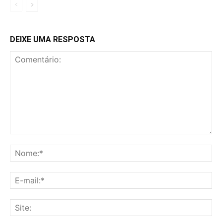
DEIXE UMA RESPOSTA
Comentário:
No
E-
mai
Sit