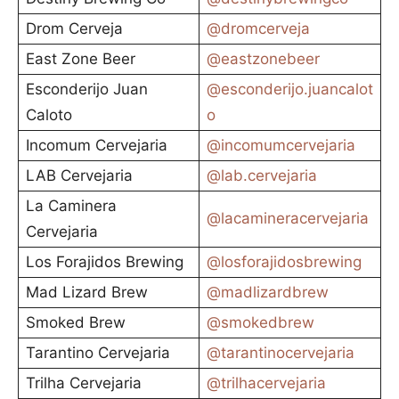
Drom Cerveja
@dromcerveja
East Zone Beer
@eastzonebeer
Esconderijo Juan
@esconderijo.juancalot
Caloto
o
Incomum Cervejaria
@incomumcervejaria
LAB Cervejaria
@lab.cervejaria
La Caminera
@lacamineracervejaria
Cervejaria
Los Forajidos Brewing
@losforajidosbrewing
Mad Lizard Brew
@madlizardbrew
Smoked Brew
@smokedbrew
Tarantino Cervejaria
@tarantinocervejaria
Trilha Cervejaria
@trilhacervejaria