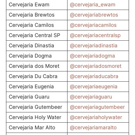
Cervejaria Ewam
@cervejaria_ewam
Cervejaria Brewtos
@cervejariabrewtos
Cervejaria Camilos
@cervejariacamilos
Cervejaria Central SP
@cervejariacentralsp
Cervejaria Dinastia
@cervejariadinastia
Cervejaria Dogma
@cervejariadogma
Cervejaria dos Moret
@cervejariadosmoret
Cervejaria Du Cabra
@cervejariaducabra
Cervejaria Eugenia
@cervejariaeugenia
Cervejaria Guaru
@cervejariaguaru
Cervejaria Gutembeer
@cervejariagutembeer
Cervejaria Holy Water
@cervejariaholywater
Cervejaria Mar Alto
@cervejariamaralto