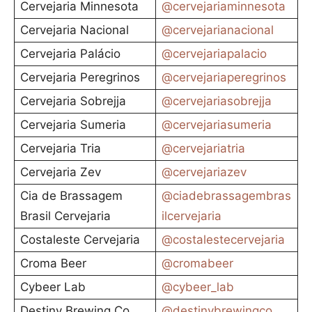
Cervejaria Minnesota
@cervejariaminnesota
Cervejaria Nacional
@cervejarianacional
Cervejaria Palácio
@cervejariapalacio
Cervejaria Peregrinos
@cervejariaperegrinos
Cervejaria Sobrejja
@cervejariasobrejja
Cervejaria Sumeria
@cervejariasumeria
Cervejaria Tria
@cervejariatria
Cervejaria Zev
@cervejariazev
Cia de Brassagem
@ciadebrassagembras
Brasil Cervejaria
ilcervejaria
Costaleste Cervejaria
@costalestecervejaria
Croma Beer
@cromabeer
Cybeer Lab
@cybeer_lab
Destiny Brewing Co
@destinybrewingco