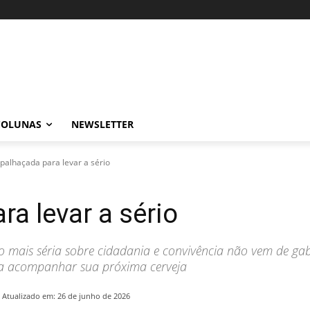
COLUNAS
NEWSLETTER
alhaçada para levar a sério
a levar a sério
mais séria sobre cidadania e convivência não vem de gab
 acompanhar sua próxima cerveja
Atualizado em:
26 de junho de 2026