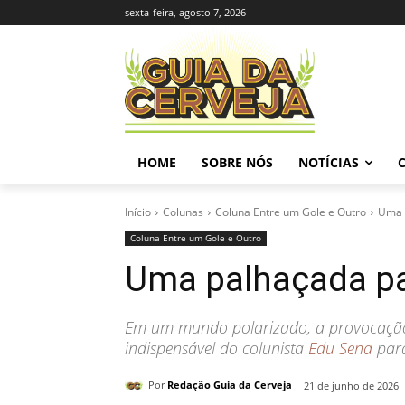
sexta-feira, agosto 7, 2026
HOME
SOBRE NÓS
NOTÍCIAS
Início
Colunas
Coluna Entre um Gole e Outro
Uma p
Coluna Entre um Gole e Outro
Uma palhaçada par
Em um mundo polarizado, a provocação 
indispensável do colunista
Edu Sena
para
Por
Redação Guia da Cerveja
21 de junho de 2026