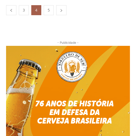
3
4
5
- Publicidade -