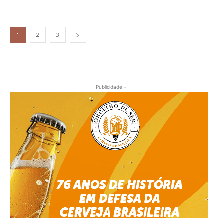
1
2
3
- Publicidade -