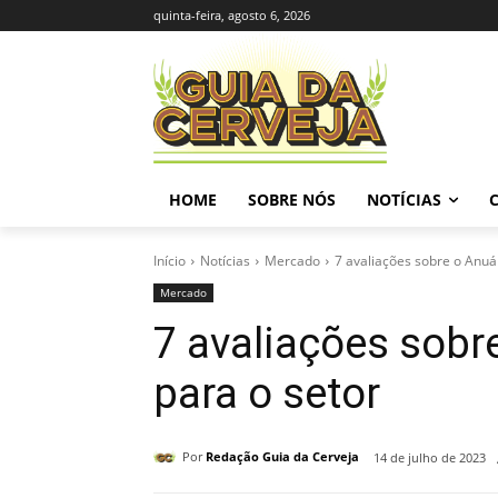
quinta-feira, agosto 6, 2026
HOME
SOBRE NÓS
NOTÍCIAS
Início
Notícias
Mercado
7 avaliações sobre o Anuár
Mercado
7 avaliações sobr
para o setor
Por
Redação Guia da Cerveja
14 de julho de 2023