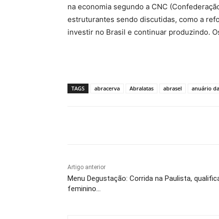
na economia segundo a CNC (Confederação N
estruturantes sendo discutidas, como a refo
investir no Brasil e continuar produzindo
TAGS
abracerva
Abralatas
abrasel
anuário da
Compartilhado
Artigo anterior
Menu Degustação: Corrida na Paulista, qualifi
feminino…