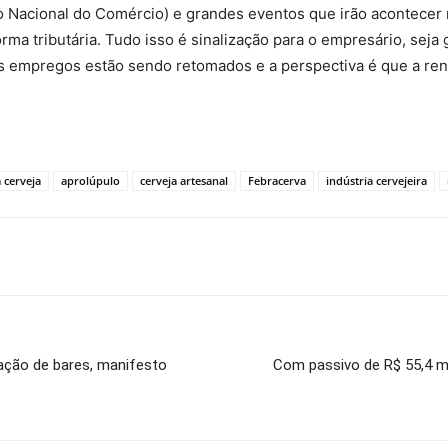
acional do Comércio) e grandes eventos que irão acontecer no
rma tributária. Tudo isso é sinalização para o empresário, sej
. Os empregos estão sendo retomados e a perspectiva é que a r
 cerveja
aprolúpulo
cerveja artesanal
Febracerva
indústria cervejeira
cação de bares, manifesto
Com passivo de R$ 55,4 m