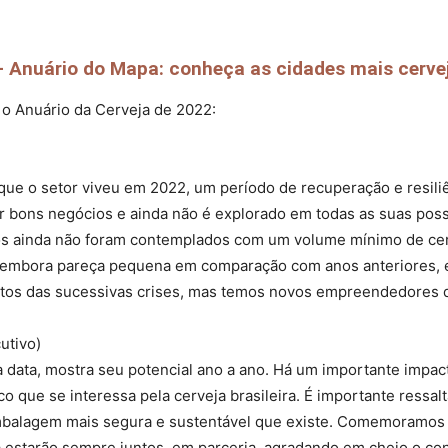
 Anuário do Mapa: conheça as cidades mais cerveje
 o Anuário da Cerveja de 2022:
que o setor viveu em 2022, um período de recuperação e resili
r bons negócios e ainda não é explorado em todas as suas poss
s ainda não foram contemplados com um volume mínimo de cerve
, embora pareça pequena em comparação com anos anteriores, e
ctos das sucessivas crises, mas temos novos empreendedores qu
utivo)
ga data, mostra seu potencial ano a ano. Há um importante impa
o que se interessa pela cerveja brasileira. É importante ressalt
 embalagem mais segura e sustentável que existe. Comemoramos 
ja estarão sempre juntos, em parceria, agradando em cheio o con