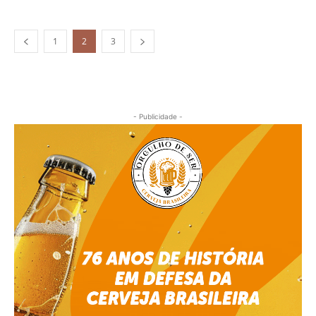
1
2
3
- Publicidade -