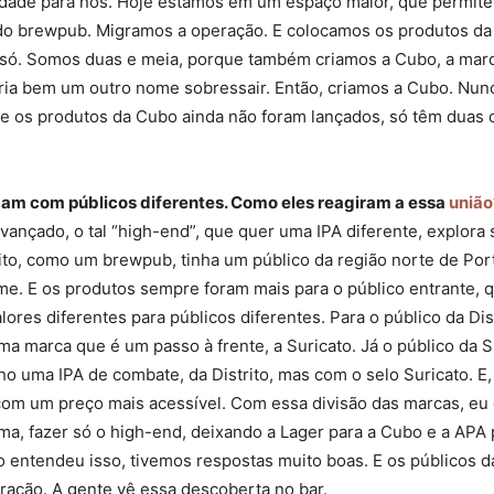
ade para nós. Hoje estamos em um espaço maior, que permite a
do brewpub. Migramos a operação. E colocamos os produtos da
só. Somos duas e meia, porque também criamos a Cubo, a marca
ria bem um outro nome sobressair. Então, criamos a Cubo. Nun
ue os produtos da Cubo ainda não foram lançados, só têm duas 
ogam com públicos diferentes. Como eles reagiram a essa
união
ançado, o tal “high-end”, que quer uma IPA diferente, explora
ito, como um brewpub, tinha um público da região norte de Por
e. E os produtos sempre foram mais para o público entrante, q
ores diferentes para públicos diferentes. Para o público da Dist
a marca que é um passo à frente, a Suricato. Já o público da
ho uma IPA de combate, da Distrito, mas com o selo Suricato. E,
, com um preço mais acessível. Com essa divisão das marcas, eu
cima, fazer só o high-end, deixando a Lager para a Cubo e a APA 
o entendeu isso, tivemos respostas muito boas. E os públicos
eração. A gente vê essa descoberta no bar.