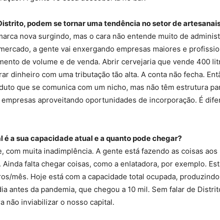
Distrito, podem se tornar uma tendência no setor de artesanai
arca nova surgindo, mas o cara não entende muito de administr
ercado, a gente vai enxergando empresas maiores e profissiona
to de volume e de venda. Abrir cervejaria que vende 400 lit
ar dinheiro com uma tributação tão alta. A conta não fecha. En
duto que se comunica com um nicho, mas não têm estrutura pa
mpresas aproveitando oportunidades de incorporação. É difer
 é a sua capacidade atual e a quanto pode chegar?
 com muita inadimplência. A gente está fazendo as coisas aos 
o. Ainda falta chegar coisas, como a enlatadora, por exemplo. 
ros/mês. Hoje está com a capacidade total ocupada, produzindo 4
a antes da pandemia, que chegou a 10 mil. Sem falar de Distrit
não inviabilizar o nosso capital.