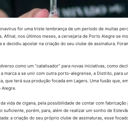
avírus for uma triste lembrança de um período de muitas perda
. Afinal, nos últimos meses, a cervejaria de Porto Alegre se m
ica e decidiu apostar na criação do seu clube de assinatura. F
dverso como um “catalisador” para novas iniciativas, como decl
u a marca a se unir com outra porto-alegrense, a Distrito, para
ia, que terá sua produção focada em Lagers. Uma fusão que, em 
o Alegre.
da vida de cigana, pela possibilidade de contar com fabricação
i suficiente, porém, para, além de realizar um sonho de Estevão
tada: a criação do seu próprio clube de assinaturas, esse focad