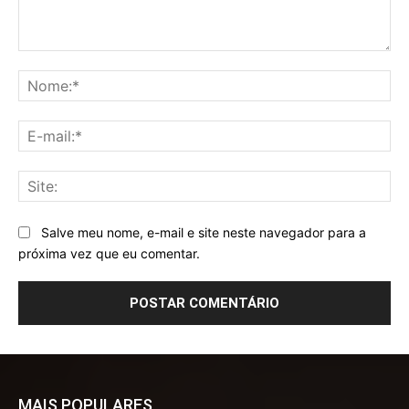
Comentário:
No
E-
mai
Sit
Salve meu nome, e-mail e site neste navegador para a
próxima vez que eu comentar.
MAIS POPULARES