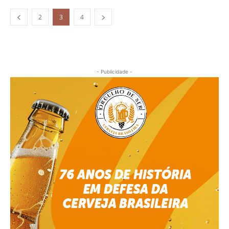
2
3
4
- Publicidade -