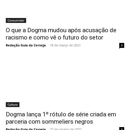
Consumidor
O que a Dogma mudou após acusação de
racismo e como vê o futuro do setor
Redação Guia da Cerveja
-
18 de março de 2021
0
Cultura
Dogma lança 1º rótulo de série criada em
parceria com sommeliers negros
Redação Guia da Cerveja
-
27 de janeiro de 2021
0