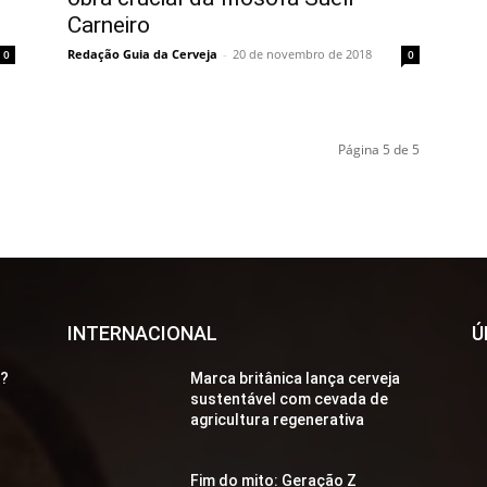
Carneiro
Redação Guia da Cerveja
-
20 de novembro de 2018
0
0
Página 5 de 5
INTERNACIONAL
Ú
a?
Marca britânica lança cerveja
sustentável com cevada de
agricultura regenerativa
Fim do mito: Geração Z