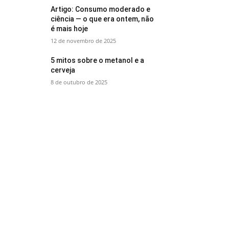
Artigo: Consumo moderado e
ciência — o que era ontem, não
é mais hoje
12 de novembro de 2025
5 mitos sobre o metanol e a
cerveja
8 de outubro de 2025