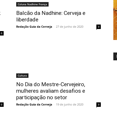
Coluna Nadhine França
k
Balcão da Nadhine: Cerveja e
liberdade
Redação Guia da Cerveja
-
27 de junho de 2020
0
0
Cultura
No Dia do Mestre-Cervejeiro,
mulheres avaliam desafios e
participação no setor
Redação Guia da Cerveja
-
19 de junho de 2020
0
0