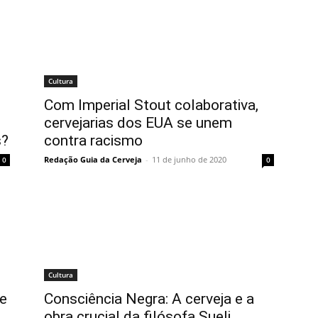
Cultura
Com Imperial Stout colaborativa,
cervejarias dos EUA se unem
s?
contra racismo
Redação Guia da Cerveja
-
11 de junho de 2020
0
0
Cultura
 e
Consciência Negra: A cerveja e a
obra crucial da filósofa Sueli