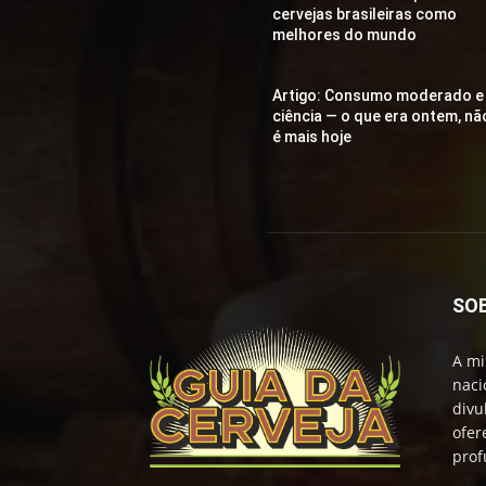
cervejas brasileiras como
melhores do mundo
Artigo: Consumo moderado e
ciência — o que era ontem, nã
é mais hoje
SO
A mi
naci
divu
ofer
prof