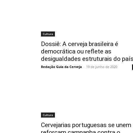
Cultura
Dossiê: A cerveja brasileira é
democrática ou reflete as
desigualdades estruturais do paí
Redação Guia da Cerveja
-
19 de junho de 2020
Cultura
Cervejarias portuguesas se unem
reforçam campanha contra o