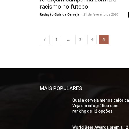
racismo no futebol
Redação Guia da Cerveja
-
21 de fevereiro de 2020
...
1
3
4
5
MAIS POPULARES
Qual a cerveja menos calóric
Veja um infográfico com
ranking de 12 opções
World Beer Awards premia 12