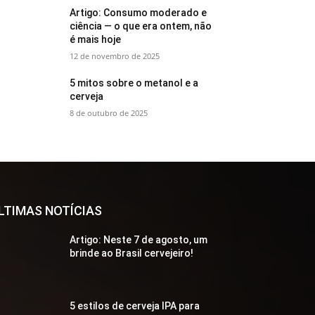
Artigo: Consumo moderado e
ciência — o que era ontem, não
é mais hoje
12 de novembro de 2025
5 mitos sobre o metanol e a
cerveja
8 de outubro de 2025
LTIMAS NOTÍCIAS
Artigo: Neste 7 de agosto, um
brinde ao Brasil cervejeiro!
5 estilos de cerveja IPA para