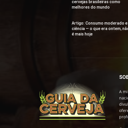
cervejas brasileiras como
melhores do mundo
Artigo: Consumo moderado e
ciência — o que era ontem, nã
é mais hoje
SO
A mi
naci
divu
ofer
prof