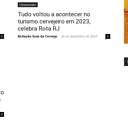
Consumidor
Tudo voltou a acontecer no
turismo cervejeiro em 2023,
celebra Rota RJ
Redação Guia da Cerveja
-
26 de dezembro de 2023
0
0
ro
m
0