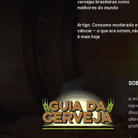
cervejas brasileiras como
melhores do mundo
Artigo: Consumo moderado e
ciência — o que era ontem, nã
é mais hoje
SO
A mi
naci
divu
ofer
prof