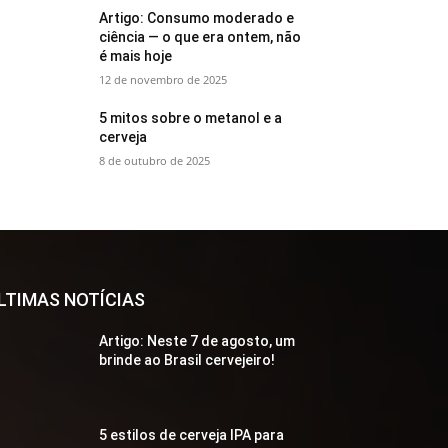
Artigo: Consumo moderado e
ciência — o que era ontem, não
é mais hoje
12 de novembro de 2025
5 mitos sobre o metanol e a
cerveja
8 de outubro de 2025
LTIMAS NOTÍCIAS
Artigo: Neste 7 de agosto, um
brinde ao Brasil cervejeiro!
5 estilos de cerveja IPA para