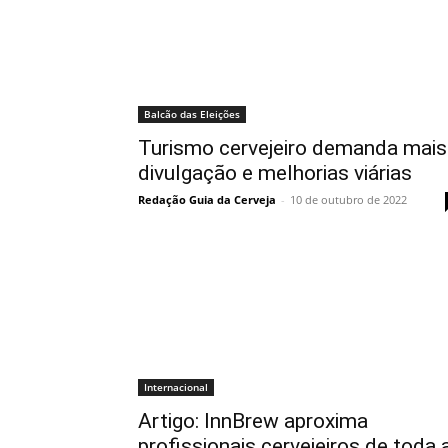
Balcão das Eleições
Turismo cervejeiro demanda mais
divulgação e melhorias viárias
Redação Guia da Cerveja
-
10 de outubro de 2022
Internacional
Artigo: InnBrew aproxima
profissionais cervejeiros de toda 