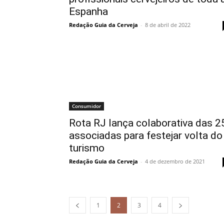
Espanha
Redação Guia da Cerveja
-
8 de abril de 2022
Consumidor
Rota RJ lança colaborativa das 2
associadas para festejar volta do
turismo
Redação Guia da Cerveja
-
4 de dezembro de 2021
1
2
3
4