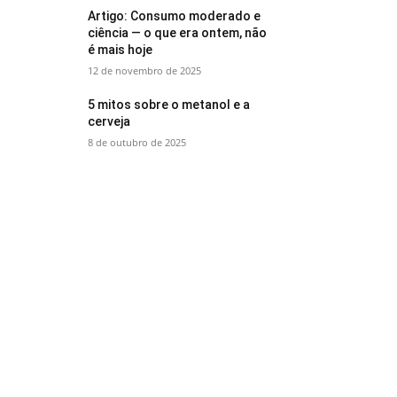
Artigo: Consumo moderado e
ciência — o que era ontem, não
é mais hoje
12 de novembro de 2025
5 mitos sobre o metanol e a
cerveja
8 de outubro de 2025