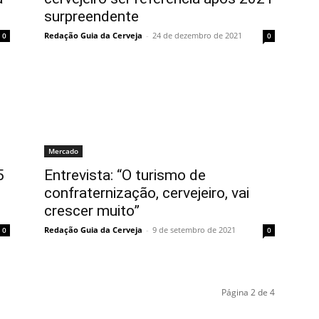
surpreendente
Redação Guia da Cerveja
-
24 de dezembro de 2021
0
0
Mercado
5
Entrevista: “O turismo de
confraternização, cervejeiro, vai
crescer muito”
Redação Guia da Cerveja
-
9 de setembro de 2021
0
0
Página 2 de 4