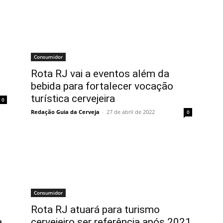
Consumidor
Rota RJ vai a eventos além da
bebida para fortalecer vocação
turística cervejeira
0
Redação Guia da Cerveja
-
27 de abril de 2022
0
Consumidor
Rota RJ atuará para turismo
a
cervejeiro ser referência após 2021