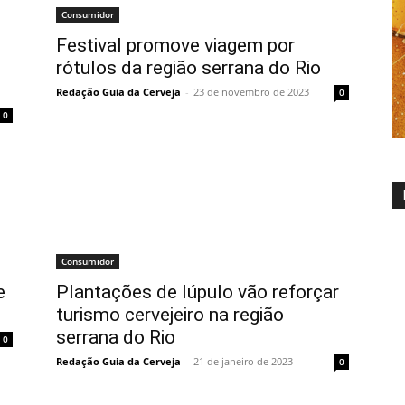
Consumidor
Festival promove viagem por
rótulos da região serrana do Rio
Redação Guia da Cerveja
-
23 de novembro de 2023
0
0
Consumidor
e
Plantações de lúpulo vão reforçar
turismo cervejeiro na região
serrana do Rio
0
Redação Guia da Cerveja
-
21 de janeiro de 2023
0