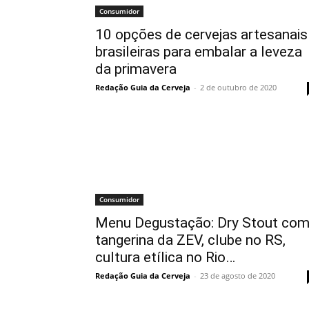
Consumidor
10 opções de cervejas artesanais
brasileiras para embalar a leveza
da primavera
Redação Guia da Cerveja
-
2 de outubro de 2020
Consumidor
Menu Degustação: Dry Stout co
tangerina da ZEV, clube no RS,
cultura etílica no Rio…
Redação Guia da Cerveja
-
23 de agosto de 2020