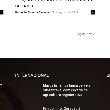
semana
Redação Guia da Cerveja
-
4 de agosto de 2019
0
0
Página 2 de 2
INTERNACIONAL
Ú
a?
Marca britânica lança cerveja
sustentável com cevada de
agricultura regenerativa
Fim do mito: Geração Z