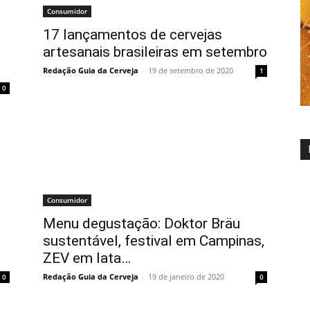
Consumidor
17 lançamentos de cervejas
artesanais brasileiras em setembro
Redação Guia da Cerveja
-
19 de setembro de 2020
1
0
Consumidor
m
Menu degustação: Doktor Bräu
sustentável, festival em Campinas,
ZEV em lata…
Redação Guia da Cerveja
-
19 de janeiro de 2020
0
0