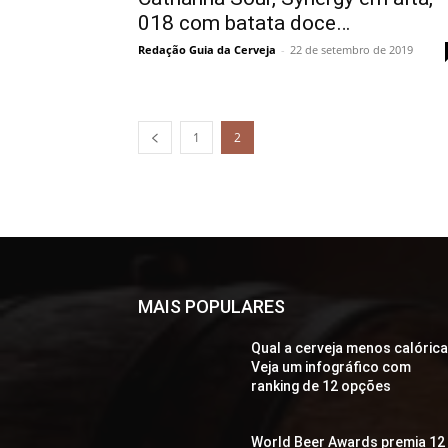
018 com batata doce…
Redação Guia da Cerveja
-
22 de setembro de 2019
1
2
MAIS POPULARES
Qual a cerveja menos calóric
Veja um infográfico com
ranking de 12 opções
World Beer Awards premia 12