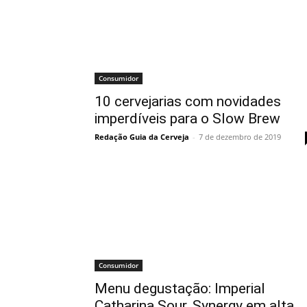
Consumidor
10 cervejarias com novidades
imperdíveis para o Slow Brew
Redação Guia da Cerveja
-
7 de dezembro de 2019
Consumidor
Menu degustação: Imperial
Catharina Sour, Synergy em alta,