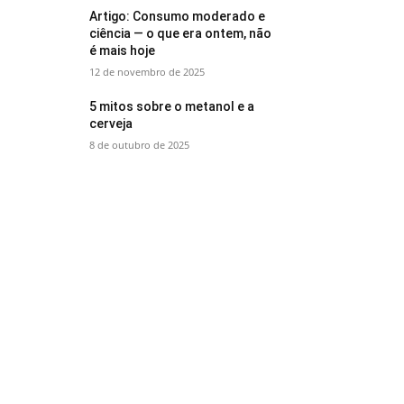
Artigo: Consumo moderado e
ciência — o que era ontem, não
é mais hoje
12 de novembro de 2025
5 mitos sobre o metanol e a
cerveja
8 de outubro de 2025