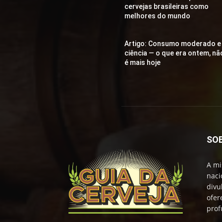
cervejas brasileiras como
melhores do mundo
Artigo: Consumo moderado e
ciência — o que era ontem, nã
é mais hoje
SO
A mi
naci
divu
ofer
prof