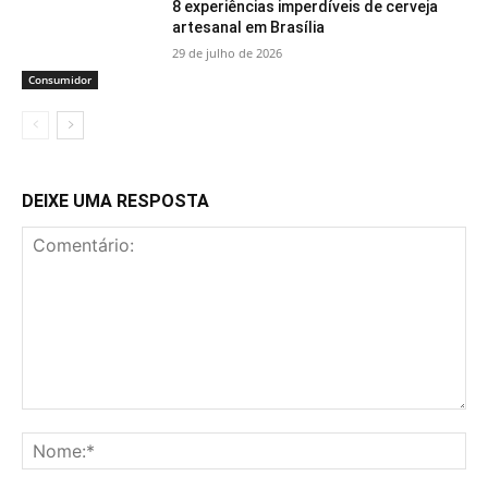
8 experiências imperdíveis de cerveja
artesanal em Brasília
29 de julho de 2026
Consumidor
DEIXE UMA RESPOSTA
Comentário:
No