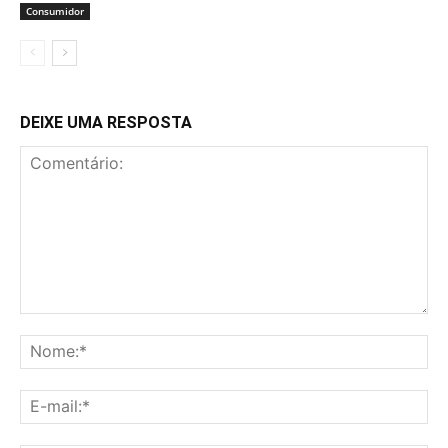
Consumidor
DEIXE UMA RESPOSTA
Comentário:
No
E-
mai