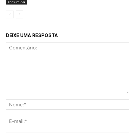
Consumidor
DEIXE UMA RESPOSTA
Comentário:
No
E-
mai