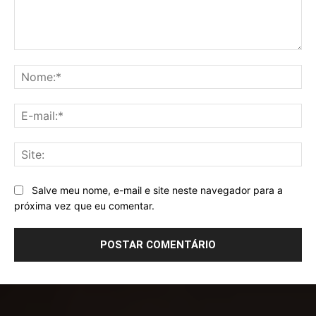
Comentário:
No
E-
mai
Sit
Salve meu nome, e-mail e site neste navegador para a
próxima vez que eu comentar.