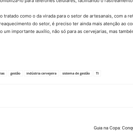
nibilizá-lo para telefones celulares, facilitando o rastreamen
tratado como o da virada para o setor de artesanais, com a re
reaquecimento do setor, é preciso ter ainda mais atenção ao c
 um importante auxílio, não só para as cervejarias, mas também
ias
gestão
indústria cervejeira
sistema de gestão
TI
Guia na Copa: Conqu