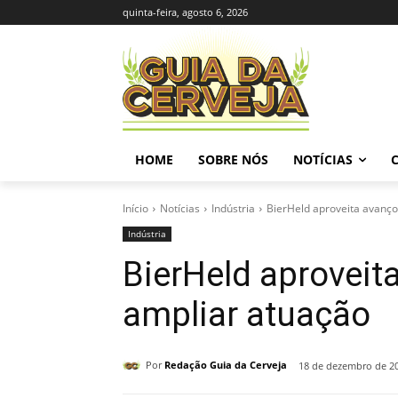
quinta-feira, agosto 6, 2026
HOME
SOBRE NÓS
NOTÍCIAS
Início
Notícias
Indústria
BierHeld aproveita avanço
Indústria
BierHeld aproveit
ampliar atuação
Por
Redação Guia da Cerveja
18 de dezembro de 2