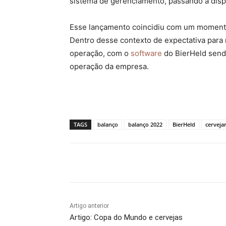
sistema de gerenciamento, passando a dispo
Esse lançamento coincidiu com um momento 
Dentro desse contexto de expectativa para 
operação, com o
software
do BierHeld sendo
operação da empresa.
TAGS
balanço
balanço 2022
BierHeld
cervejar
Compartilhado
Artigo anterior
Artigo: Copa do Mundo e cervejas