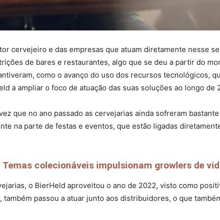
tor cervejeiro e das empresas que atuam diretamente nesse s
rições de bares e restaurantes, algo que se deu a partir do mo
tiveram, como o avanço do uso dos recursos tecnológicos, que
ld a ampliar o foco de atuação das suas soluções ao longo de 
 vez que no ano passado as cervejarias ainda sofreram bastante
te na parte de festas e eventos, que estão ligadas diretament
Temas colecionáveis impulsionam growlers de vid
vejarias, o BierHeld aproveitou o ano de 2022, visto como posi
 também passou a atuar junto aos distribuidores, o que também